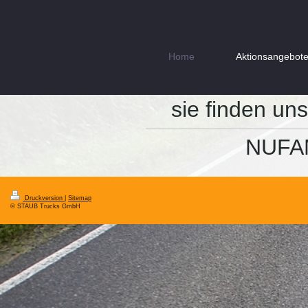
Home
Aktionsangebot
sie finden un
NUFAM
Druckversion
|
Sitemap
© STAUB Trucks GmbH