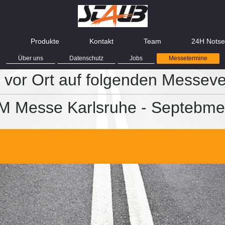
e
Produkte
Kontakt
Team
24H Notse
Über uns
Datenschutz
Jobs
Messetermine
s vor Ort auf folgenden Messev
 Messe Karlsruhe - Septebme