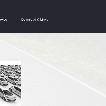
rvice
Download & Links